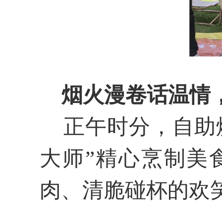
烟火漫卷话温情
正午
时分，自助
大师”精心烹制美
肉、清脆碰杯的欢