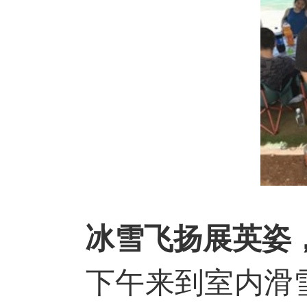
冰雪飞扬展英姿
下午
来到
室内
滑