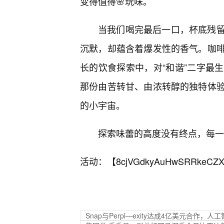
变得值得🌸玩味。
当我们喝完最后一口，杯底残
沉默，却蕴含着爆发性的香气。咖
长的饮食探索中，对“和谐”二字最
那份由苦转甘、由浓转醇的独特体验
的小宇宙。
探索味蕾的高度没有终点，每一
活动：【
8cjVGdkyAuHwSRRkeCZX
Snap与Perpl—exity达成4亿美元合作，