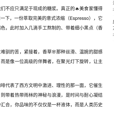
们不应只满足于现成的糖浆。真正的🔥美食家懂得
下，一份萃取完美的意式浓缩（Espresso），它
赤褐色，此时加入几滴手工熬制的、带着细小黑点（香
难驯的苦，紧接着，香草🌸那种丝滑、温婉的甜感
，而是像一位高级的伴舞者，在聚光灯下旋转，让主
咖啡代表了西方文明中激进、理性的那一面，它催生
，则带着热带雨林的神秘与浪漫，是时间与耐心凝结
中汇合，你品味的不仅仅是一杯液体，而是人类历史