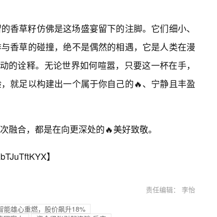
留的香草籽仿佛是这场盛宴留下的注脚。它们细小、
啡与香草的碰撞，绝不是偶然的相遇，它是人类在漫
生动的诠释。无论世界如何喧嚣，只要这一杯在手，
，就足以构建出一个属于你自己的🔥、宁静且丰盈
次融合，都是在向更深处的🔥美好致敬。
bTJuTftKYX
】
责任编辑： 李怡
人工智能雄心重燃，股价飙升18%