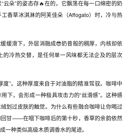
“云朵”的姿态存🔥在的，它飘荡在每一口绵密的奶
香草冰淇淋的阿芙佳朵（Affogato）时，冷与热
缓缓滑下，外层消融成😎奶昔般的稠厚，内核却依
上的冷热交替，是任何单一风味都无法企及的层次
厚度”。这种厚度来自于对油脂的精准驾驭。咖啡中
用下，会形成一种极具攻击力的“丝滑感”。这种感
丝绒划过皮肤的触觉。为什么有些融合咖啡让你喝过
的回甘——在咽下咖啡后的第十秒，香草的余韵依然
成一种类似高级木质调香水的尾迹。