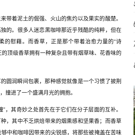
生来带着泥土的倔强、火山的焦灼以及果实的酸楚。
孤独的。很多人迷恋黑咖啡那近乎残酷的纯粹，但在
柔的慰藉。而香草，正是那个带着治愈力量的“诗
正的顶级香草拥有一种复杂且带有烟草味、花香味的
草的圆润瞬间包裹，那种感觉就像是一个习惯了披荆
，撞进了一个盛满月光的拥抱。
撞”，其奇妙之处首先在于它们在分子层面的互补。
百种，其中不乏烘焙带来的烟熏感和坚果香；而香草
，恰好能够中和咖啡因带来的尖锐感，将那些被掩盖在苦味