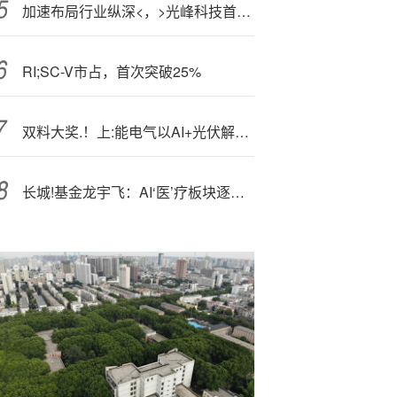
加速布局行业纵深<，>光峰科技首度参展2025海博会
RI;SC-V市占，首次突破25%
双料大奖.！上:能电气以AI+光伏解决方案赋能高质量发展
长城!基金龙宇飞：AI‘医’疗板块逐渐进入战略配置窗口期