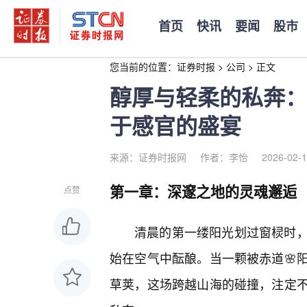
首页
快讯
要闻
股市
您当前的位置：
证券时报
>
公司
>
正文
醇厚与轻柔的私奔：
于感官的盛宴
来源：证券时报网
作者：李怡
2026-02-1
第一章：深邃之地的灵魂邂逅
点赞
清晨的第一缕阳光划过窗棂时
始在空气中酝酿。当一颗被赤道🌸
草荚，这场跨越山海的碰撞，注定