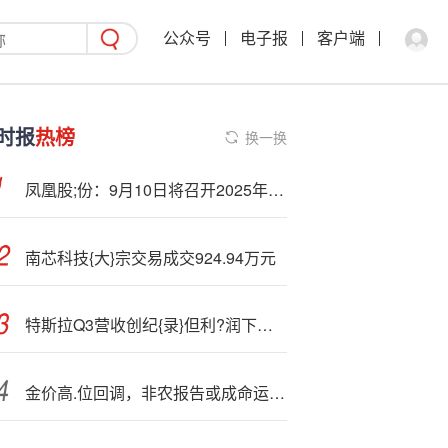
公众号
电子报
客户端
时报
热榜
换一换
凤凰股;份：9月10日将召开2025年半年度业绩说明会
南芯科技{大}宗交易成交924.94万元
特斯拉Q3营收创纪{录}但利?润下滑 股价盘后一度跌近5%
金价高.位回调，非农报告或成命运转折点？